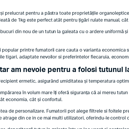
 și prelucrat pentru a păstra toate proprietățile organoleptic
leată de 1kg este perfect atât pentru țigări rulate manual, cât
 bucuri din nou de un tutun la galeata cu o ardere uniformă ș
i popular printre fumatorii care cauta o varianta economica s
ile tigari, adaptate nevoilor si preferintelor fiecaruia, econo
r am nevoie pentru a folosi tutunul l
n recipient ermetic, asigurând umiditatea și temperatura optim
umpărarea în volum mare îți oferă siguranța că ai mereu tutun 
ât economia, cât și confortul.
tea de personalizare. Fumatorii pot alege filtrele si foitele p
te atrage din ce in ce mai multi utilizatori, oferindu-le contr