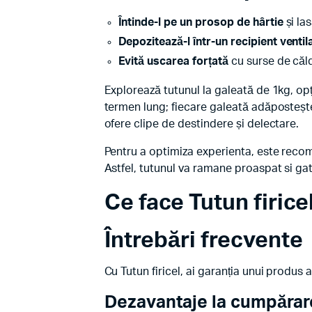
Întinde-l pe un prosop de hârtie
și las
Depozitează-l într-un recipient ventil
Evită uscarea forțată
cu surse de căl
Explorează tutunul la galeată de 1kg, op
termen lung; fiecare galeată adăpostește 
ofere clipe de destindere și delectare.
Pentru a optimiza experienta, este recom
Astfel, tutunul va ramane proaspat si gat
Ce face Tutun firice
Întrebări frecvente
Cu Tutun firicel, ai garanția unui produs
Dezavantaje la cumpărare