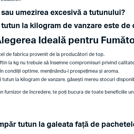
sau umezirea excesivă a tutunului?
tutun la kilogram de vanzare este de c
legerea Ideală pentru Fumăto
icel de fabrica provenit de la producători de top.
ftin la kg nu trebuie să însemne compromisuri privind calitat
în condiții optime, menținându-i prospețimea și aroma.
 tutun la kilogram de vanzare, găsești mereu stocuri disponib
n furnizor de încredere, te poți bucura de toate beneficiile un
umpăr
tutun la galeata
față de pachetel