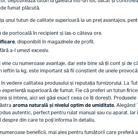
or, depozitează tutun la galeata într-un loc uscat și controlea
 de fumat plăcută.
 unui tutun de calitate superioară la un preț avantajos, pen
 de portocală în recipient și las-o câteva ore.
ificare
, disponibili în magazinele de profil.
 fără a-l umezi excesiv.
 vine cu numeroase avantaje, dar este bine să ții cont și de c
 ieftin la kg, este important să fii conștient de unele provocăr
i în vedere calitatea produsului și reputația furnizorului. La Tut
 o experiență superioară de fumat. Fie că preferi un tutun firice
ns și intens, aici vei găsi exact ceea ce îți dorești. Produsel
păstra
aroma naturală și nivelul optim de umiditate
. Alegând T
produs autentic, perfect pentru rulat manual sau cu aparat. Iar 
 despre din care te poți informa în detaliu.
 numeroase beneficii, mai ales pentru fumătorii care preferă să