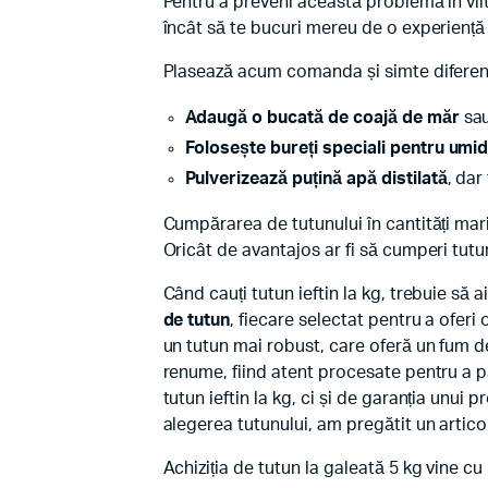
Pentru a preveni această problemă în viit
încât să te bucuri mereu de o experiență
Plasează acum comanda și simte diferența
Adaugă o bucată de coajă de măr
sau
Folosește bureți speciali pentru umid
Pulverizează puțină apă distilată
, dar
Cumpărarea de tutunului în cantități mari
Oricât de avantajos ar fi să cumperi tutun
Când cauți tutun ieftin la kg, trebuie să a
de tutun
, fiecare selectat pentru a oferi
un tutun mai robust, care oferă un fum de
renume, fiind atent procesate pentru a 
tutun ieftin la kg, ci și de garanția unui 
alegerea tutunului, am pregătit un articol
Achiziția de tutun la galeată 5 kg vine cu