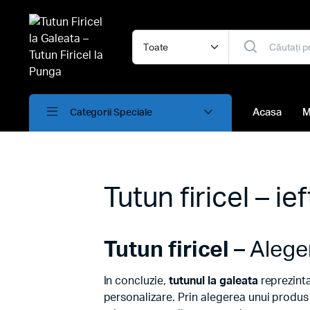
Acasa
M
Categorii Speciale
Tutun firicel – ief
Tutun firicel
– Aleger
In concluzie,
tutunul la galeata
reprezinta
personalizare. Prin alegerea unui produs 