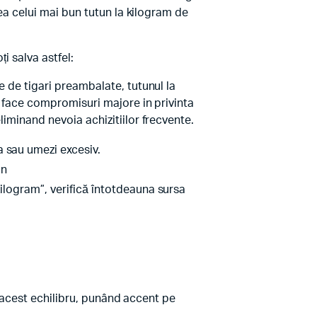
rea celui mai bun tutun la kilogram de
i salva astfel:
e de tigari preambalate, tutunul la
 a face compromisuri majore in privinta
liminand nevoia achizitiilor frecvente.
a sau umezi excesiv.
un
kilogram”, verifică întotdeauna sursa
ct acest echilibru, punând accent pe