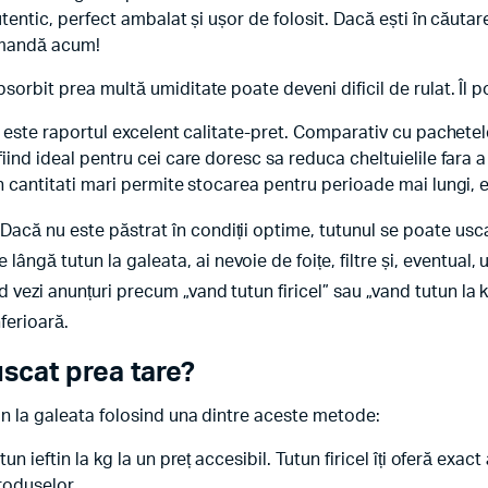
autentic, perfect ambalat și ușor de folosit. Dacă ești în căuta
omandă acum!
orbit prea multă umiditate poate deveni dificil de rulat. Îl poț
ta este raportul excelent calitate-pret. Comparativ cu pachetel
fiind ideal pentru cei care doresc sa reduca cheltuielile fara
in cantitati mari permite stocarea pentru perioade mai lungi, e
Dacă nu este păstrat în condiții optime, tutunul se poate usc
e lângă tutun la galeata, ai nevoie de foițe, filtre și, eventual, 
 vezi anunțuri precum „vand tutun firicel” sau „vand tutun la 
ferioară.
uscat prea tare?
un la galeata folosind una dintre aceste metode:
un ieftin la kg la un preț accesibil. Tutun firicel îți oferă exa
roduselor.