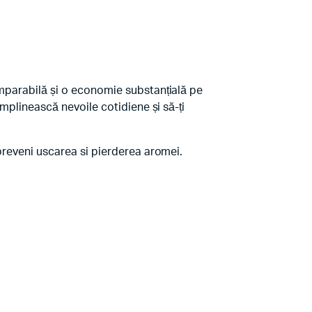
omparabilă și o economie substanțială pe
mplinească nevoile cotidiene și să-ți
preveni uscarea si pierderea aromei.