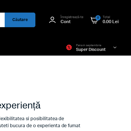
Înregistrează-te
Total
0
Căutare
Cont
0.00
Lei
Pana in septembrie
Super Discount
experiență
xibilitatea si posibilitatea de
puteti bucura de o experienta de fumat