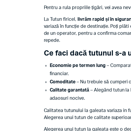
Pentru a rula propriile țigări, vei avea ne
La Tutun firicel,
livrăm rapid și în sigura
variază în funcție de destinație. Poți plăt
de un operator, pentru a confirma comand
repede.
Ce faci dacă tutunul s-a 
Economie pe termen lung
– Comparati
financiar.
Comoditate
– Nu trebuie să cumperi c
Calitate garantată
– Alegând tutun la 
adaosuri nocive.
Calitatea tutunului la galeata variaza i
Alegerea unui tutun de calitate superioa
Alegerea unui tutun la galeata este o deci