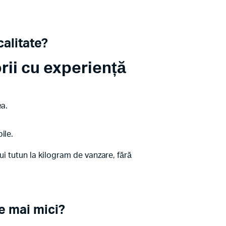
alitate?
rii cu experiență
ea.
ile.
ui tutun la kilogram de vanzare, fără
e mai mici?