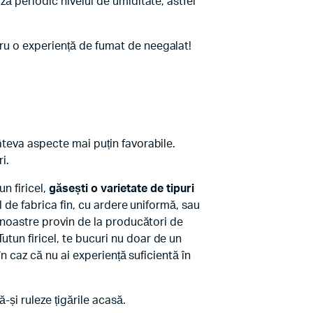
ză periodic nivelul de umiditate, astfel
tru o experiență de fumat de neegalat!
âteva aspecte mai puțin favorabile.
i.
un firicel,
găsești o varietate de tipuri
l de fabrica fin, cu ardere uniformă, sau
e noastre provin de la producători de
utun firicel, te bucuri nu doar de un
în caz că nu ai experiență suficientă în
-și ruleze țigările acasă.