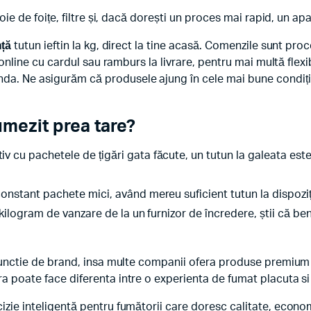
voie de foițe, filtre și, dacă dorești un proces mai rapid, un ap
nță
tutun ieftin la kg, direct la tine acasă. Comenzile sunt proce
i online cu cardul sau ramburs la livrare, pentru mai multă flex
a. Ne asigurăm că produsele ajung în cele mai bune condiții, 
umezit prea tare?
v cu pachetele de țigări gata făcute, un tutun la galeata est
onstant pachete mici, având mereu suficient tutun la dispoziț
kilogram de vanzare de la un furnizor de încredere, știi că ben
n functie de brand, insa multe companii ofera produse premiu
ra poate face diferenta intre o experienta de fumat placuta si
zie inteligentă pentru fumătorii care doresc calitate, economie 