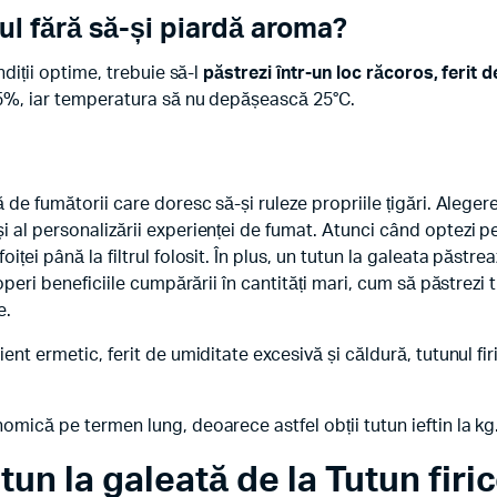
ul fără să-și piardă aroma?
ndiții optime, trebuie să-l
păstrezi într-un loc răcoros, ferit d
 45%, iar temperatura să nu depășească 25°C.
ă de fumătorii care doresc să-și ruleze propriile țigări. Alege
 al personalizării experienței de fumat. Atunci când optezi pe
foiței până la filtrul folosit. În plus, un tutun la galeata păst
operi beneficiile cumpărării în cantități mari, cum să păstrezi t
e.
ent ermetic, ferit de umiditate excesivă și căldură, tutunul fi
omică pe termen lung, deoarece astfel obții tutun ieftin la kg
un la galeată de la Tutun firic