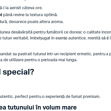
ă-l la aerisit câteva ore.
at
până revine la textura optimă.
dură, deoarece poate altera aroma.
țiunea desăvârșită pentru fumătorii ce doresc o calitate inc
tutun veritabil, îmbelșugat în esențe autentice, menită să-ți î
andat sa pastrati tutunul intr-un recipient ermetic, pentru a 
a de utilizare pentru o perioada mai lunga.
l special?
 autentic, perfect pentru o experiență de fumat premium.
a tutunului în volum mare