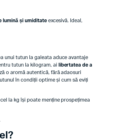
e lumină și umiditate
excesivă. Ideal,
rea unui tutun la galeata aduce avantaje
ntru tutun la kilogram, ai
libertatea de a
rează o aromă autentică, fără adaosuri
utunul în condiții optime și cum să eviți
ricel la kg își poate menține prospețimea
.
el?