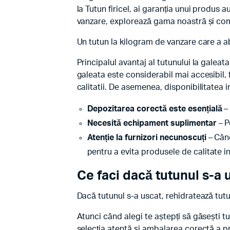
la Tutun firicel, ai garanția unui produs 
vanzare, explorează gama noastră și c
Un tutun la kilogram de vanzare care a abs
Principalul avantaj al tutunului la galea
galeata este considerabil mai accesibil, 
calitatii. De asemenea, disponibilitatea 
Depozitarea corectă este esențială
– 
Necesită echipament suplimentar
– P
Atenție la furnizori necunoscuți
– Când
pentru a evita produsele de calitate in
Ce faci dacă tutunul s-a 
Dacă tutunul s-a uscat, rehidratează tut
Atunci când alegi te aștepți să găsești tut
selecția atentă și ambalarea corectă a p