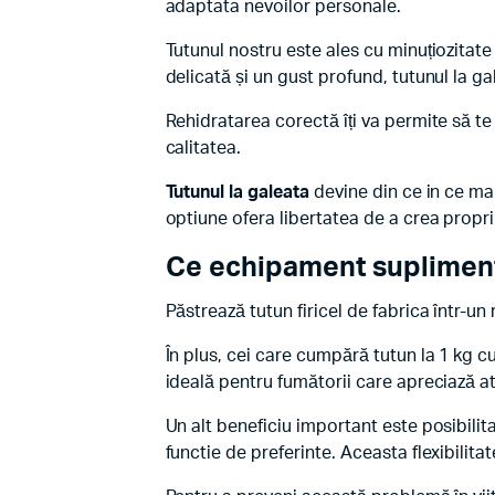
adaptata nevoilor personale.
Tutunul nostru este ales cu minuțiozitate
delicată și un gust profund, tutunul la ga
Rehidratarea corectă îți va permite să te
calitatea.
Tutunul la galeata
devine din ce in ce ma
optiune ofera libertatea de a crea propri
Ce echipament suplimenta
Păstrează tutun firicel de fabrica într-u
În plus, cei care cumpără tutun la 1 kg c
ideală pentru fumătorii care apreciază at
Un alt beneficiu important este posibilita
functie de preferinte. Aceasta flexibilita