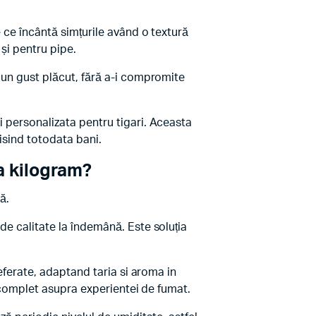
e ce încântă simțurile având o textură
 și pentru pipe.
i un gust plăcut, fără a-i compromite
i personalizata pentru tigari. Aceasta
misind totodata bani.
a kilogram?
ă.
de calitate la îndemână. Este soluția
referate, adaptand taria si aroma in
ol complet asupra experientei de fumat.