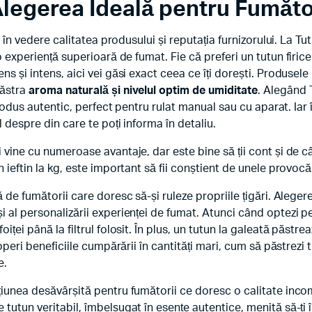
legerea Ideală pentru Fumăto
i în vedere calitatea produsului și reputația furnizorului. La Tut
 o experiență superioară de fumat. Fie că preferi un tutun firic
ns și intens, aici vei găsi exact ceea ce îți dorești. Produsel
păstra
aroma naturală și nivelul optim de umiditate
. Alegând T
produs autentic, perfect pentru rulat manual sau cu aparat. Iar 
 despre din care te poți informa în detaliu.
 vine cu numeroase avantaje, dar este bine să ții cont și de c
 ieftin la kg, este important să fii conștient de unele provocăr
ă de fumătorii care doresc să-și ruleze propriile țigări. Alege
 al personalizării experienței de fumat. Atunci când optezi pe
foiței până la filtrul folosit. În plus, un tutun la galeată păst
operi beneficiile cumpărării în cantități mari, cum să păstrezi t
e.
țiunea desăvârșită pentru fumătorii ce doresc o calitate inc
tutun veritabil, îmbelșugat în esențe autentice, menită să-ți î