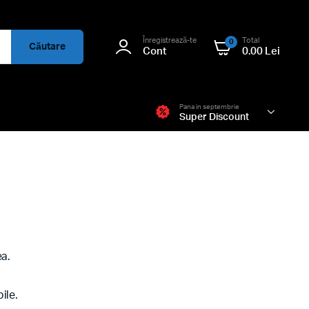
Înregistrează-te
Total
0
Căutare
Cont
0.00
Lei
Pana in septembrie
Super Discount
ea.
ile.