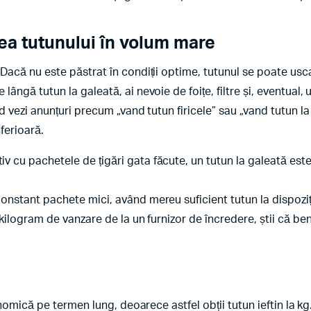
a tutunului în volum mare
Dacă nu este păstrat în condiții optime, tutunul se poate usc
e lângă tutun la galeată, ai nevoie de foițe, filtre și, eventual, 
 vezi anunțuri precum „vand tutun firicele” sau „vand tutun la
ferioară.
v cu pachetele de țigări gata făcute, un tutun la galeată est
onstant pachete mici, având mereu suficient tutun la dispoziț
kilogram de vanzare de la un furnizor de încredere, știi că ben
omică pe termen lung, deoarece astfel obții tutun ieftin la kg