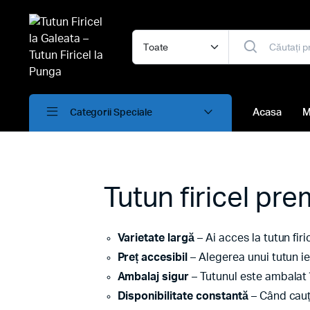
Acasa
M
Categorii Speciale
Tutun firicel pr
Varietate largă
– Ai acces la tutun fir
Preț accesibil
– Alegerea unui tutun ie
Ambalaj sigur
– Tutunul este ambalat 
Disponibilitate constantă
– Când cauți