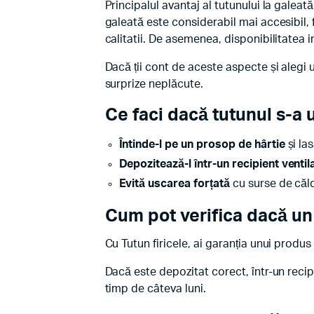
Principalul avantaj al tutunului la galea
galeată este considerabil mai accesibil, 
calitatii. De asemenea, disponibilitatea 
Dacă ții cont de aceste aspecte și alegi u
surprize neplăcute.
Ce faci dacă tutunul s-a 
Întinde-l pe un prosop de hârtie
și las
Depozitează-l într-un recipient ventil
Evită uscarea forțată
cu surse de căl
Cum pot verifica dacă un 
Cu Tutun firicele, ai garanția unui produ
Dacă este depozitat corect, într-un recipi
timp de câteva luni.