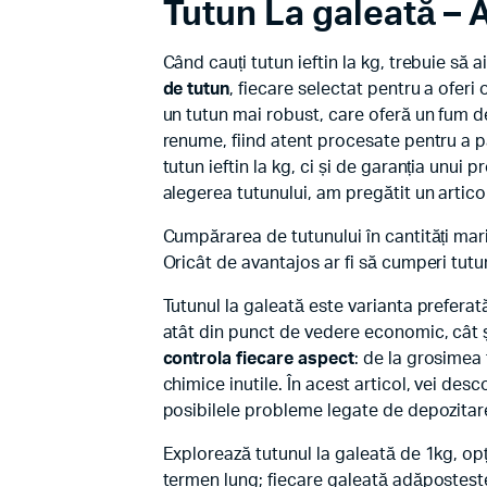
Tutun La galeată
– A
Când cauți tutun ieftin la kg, trebuie să a
de tutun
, fiecare selectat pentru a oferi
un tutun mai robust, care oferă un fum de
renume, fiind atent procesate pentru a 
tutun ieftin la kg, ci și de garanția unui 
alegerea tutunului, am pregătit un articol
Cumpărarea de tutunului în cantități mari
Oricât de avantajos ar fi să cumperi tutun
Tutunul la galeată este varianta preferat
atât din punct de vedere economic, cât și
controla fiecare aspect
: de la grosimea 
chimice inutile. În acest articol, vei desc
posibilele probleme legate de depozitar
Explorează tutunul la galeată de 1kg, op
termen lung; fiecare galeată adăpostește 