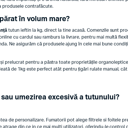
ta produsele contrafăcute.
părat în volum mare?
anță
tutun ieftin la kg, direct la tine acasă. Comenzile sunt proc
i online cu cardul sau ramburs la livrare, pentru mai multă flex
a. Ne asigurăm că produsele ajung în cele mai bune condiții, 
 și prelucrat pentru a păstra toate proprietățile organoleptic
leată de 1kg este perfect atât pentru țigări rulate manual, cât
sau umezirea excesivă a tutunului?
tea de personalizare. Fumatorii pot alege filtrele si foitele p
te atrage din ce in ce mai multi utilizatori, oferindu-le contr