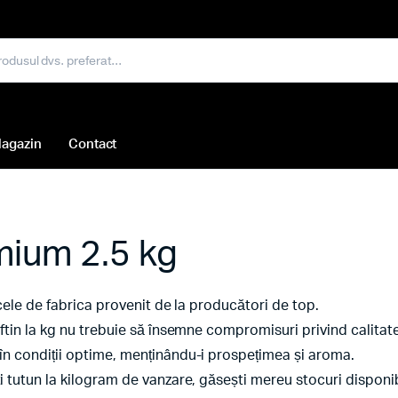
agazin
Contact
emium 2.5 kg
icele de fabrica provenit de la producători de top.
ftin la kg nu trebuie să însemne compromisuri privind calitat
în condiții optime, menținându-i prospețimea și aroma.
 tutun la kilogram de vanzare, găsești mereu stocuri disponib