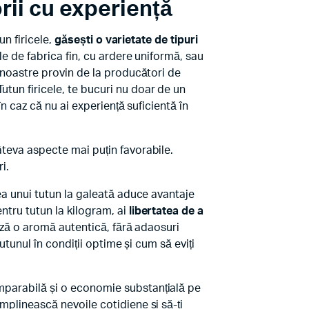
rii cu experiență
un firicele,
găsești o varietate de tipuri
ele de fabrica fin, cu ardere uniformă, sau
e noastre provin de la producători de
utun firicele, te bucuri nu doar de un
în caz că nu ai experiență suficientă în
âteva aspecte mai puțin favorabile.
i.
rea unui tutun la galeată aduce avantaje
ntru tutun la kilogram, ai
libertatea de a
rează o aromă autentică, fără adaosuri
utunul în condiții optime și cum să eviți
omparabilă și o economie substanțială pe
mplinească nevoile cotidiene și să-ți