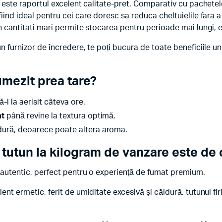
tă este raportul excelent calitate-pret. Comparativ cu pachetel
fiind ideal pentru cei care doresc sa reduca cheltuielile fara
in cantitati mari permite stocarea pentru perioade mai lungi, e
n furnizor de încredere, te poți bucura de toate beneficiile un
umezit prea tare?
ă-l la aerisit câteva ore.
at
până revine la textura optimă.
dură, deoarece poate altera aroma.
tutun la kilogram de vanzare este de c
s autentic, perfect pentru o experiență de fumat premium.
ent ermetic, ferit de umiditate excesivă și căldură, tutunul fi