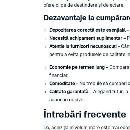
ofere clipe de destindere și delectare.
Dezavantaje la cumpărare
Depozitarea corectă este esențială
– 
Necesită echipament suplimentar
– P
Atenție la furnizori necunoscuți
– Când
pentru a evita produsele de calitate in
Economie pe termen lung
– Comparati
financiar.
Comoditate
– Nu trebuie să cumperi c
Calitate garantată
– Alegând tutun la 
adaosuri nocive.
Întrebări frecvente
Da, achiziția în volum mare este mai econ