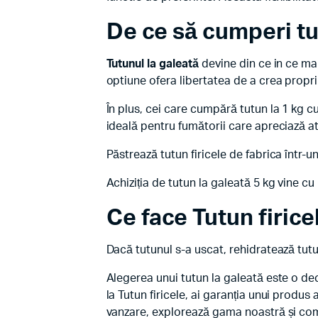
De ce să cumperi tut
Tutunul la galeată
devine din ce in ce ma
optiune ofera libertatea de a crea propri
În plus, cei care cumpără tutun la 1 kg c
ideală pentru fumătorii care apreciază at
Păstrează tutun firicele de fabrica într-
Achiziția de tutun la galeată 5 kg vine cu
Ce face Tutun firice
Dacă tutunul s-a uscat, rehidratează tut
Alegerea unui tutun la galeată este o deci
la Tutun firicele, ai garanția unui produs
vanzare, explorează gama noastră și c