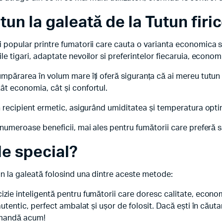
un la galeată de la Tutun firi
i popular printre fumatorii care cauta o varianta economica s
ile tigari, adaptate nevoilor si preferintelor fiecaruia, econo
umpărarea în volum mare îți oferă siguranța că ai mereu tutun 
ât economia, cât și confortul.
un recipient ermetic, asigurând umiditatea și temperatura opt
 numeroase beneficii, mai ales pentru fumătorii care preferă să
le special?
un la galeată folosind una dintre aceste metode:
zie inteligentă pentru fumătorii care doresc calitate, economie 
 autentic, perfect ambalat și ușor de folosit. Dacă ești în cău
omandă acum!