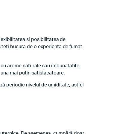
xibilitatea si posibilitatea de
puteti bucura de o experienta de fumat
m cu arome naturale sau imbunatatite.
 una mai putin satisfacatoare.
ză periodic nivelul de umiditate, astfel
ce puternice. De asemenea, cumpără doar