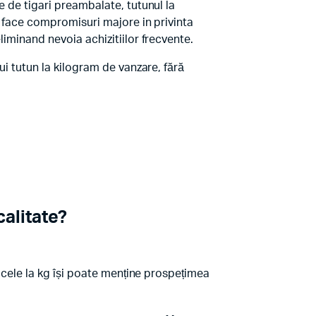
e de tigari preambalate, tutunul la
 a face compromisuri majore in privinta
liminand nevoia achizitiilor frecvente.
ui tutun la kilogram de vanzare, fără
alitate?
ricele la kg își poate menține prospețimea