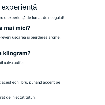
 experiență
tru o experiență de fumat de neegalat!
e mai mici?
preveni uscarea si pierderea aromei.
a kilogram?
i salva astfel:
xact acest echilibru, punând accent pe
arat de injectat tutun.