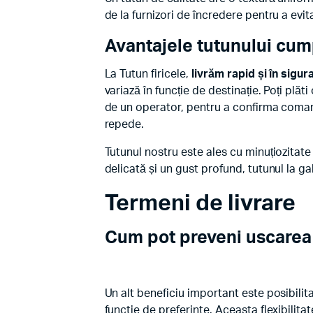
de la furnizori de încredere pentru a evi
Avantajele tutunului cum
La Tutun firicele,
livrăm rapid și în sigur
variază în funcție de destinație. Poți plăt
de un operator, pentru a confirma comand
repede.
Tutunul nostru este ales cu minuțiozitate
delicată și un gust profund, tutunul la ga
Termeni de livrare
Cum pot preveni uscarea 
Un alt beneficiu important este posibilita
functie de preferinte. Aceasta flexibilita