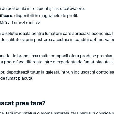
 de portocală în recipient și las-o câteva ore.
ificare
, disponibili în magazinele de profil.
 fără a-l umezi excesiv.
 o solutie ideala pentru fumatorii care apreciaza economia, fle
de calitate si prin pastrarea acestuia in conditii optime, va 
n functie de brand, insa multe companii ofera produse premiu
ra poate face diferenta intre o experienta de fumat placuta si
or, depozitează tutun la galeată într-un loc uscat și controlea
 de fumat plăcută.
uscat prea tare?
rmă, fără impurități și o aromă naturală, fără mirosuri chimi