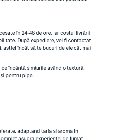
esate în 24-48 de ore, iar costul livrării
ibilitate. După expediere, vei fi contactat
astfel încât să te bucuri de ele cât mai
e ce încântă simțurile având o textură
 și pentru pipe.
referate, adaptand taria si aroma in
ol complet asupra experientei de fumat.