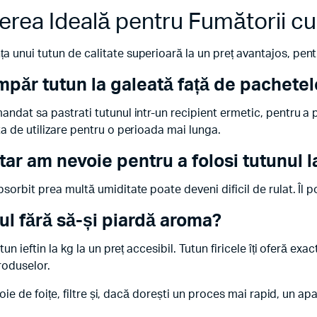
erea Ideală pentru Fumătorii cu
 unui tutun de calitate superioară la un preț avantajos, pen
umpăr
tutun la galeată
față de pachetel
andat sa pastrati tutunul intr-un recipient ermetic, pentru a 
a de utilizare pentru o perioada mai lunga.
r am nevoie pentru a folosi tutunul l
orbit prea multă umiditate poate deveni dificil de rulat. Îl poț
ul fără să-și piardă aroma?
un ieftin la kg la un preț accesibil. Tutun firicele îți oferă e
roduselor.
voie de foițe, filtre și, dacă dorești un proces mai rapid, un ap