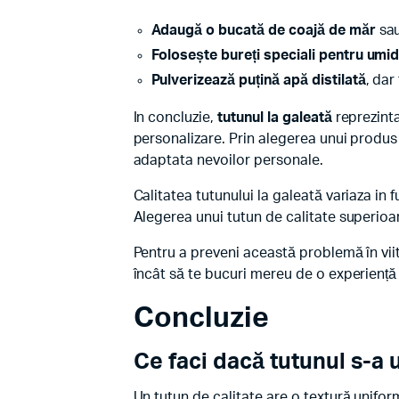
Adaugă o bucată de coajă de măr
sau
Folosește bureți speciali pentru umid
Pulverizează puțină apă distilată
, dar
In concluzie,
tutunul la galeată
reprezinta
personalizare. Prin alegerea unui produs 
adaptata nevoilor personale.
Calitatea tutunului la galeată variaza i
Alegerea unui tutun de calitate superioa
Pentru a preveni această problemă în viit
încât să te bucuri mereu de o experiență
Concluzie
Ce faci dacă tutunul s-a 
Un tutun de calitate are o textură unifo