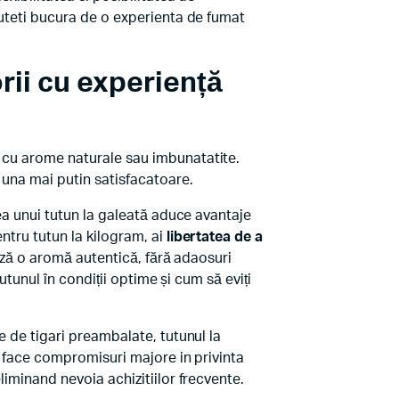
puteti bucura de o experienta de fumat
rii cu experiență
m cu arome naturale sau imbunatatite.
 una mai putin satisfacatoare.
rea unui tutun la galeată aduce avantaje
ntru tutun la kilogram, ai
libertatea de a
rează o aromă autentică, fără adaosuri
utunul în condiții optime și cum să eviți
e de tigari preambalate, tutunul la
 a face compromisuri majore in privinta
liminand nevoia achizitiilor frecvente.