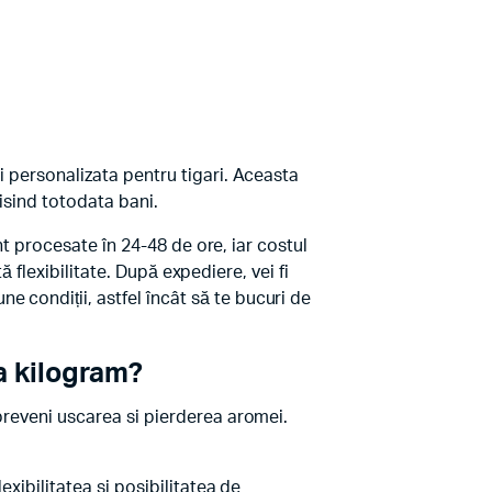
i personalizata pentru tigari. Aceasta
misind totodata bani.
nt procesate în 24-48 de ore, iar costul
ă flexibilitate. După expediere, vei fi
 condiții, astfel încât să te bucuri de
a kilogram?
preveni uscarea si pierderea aromei.
xibilitatea si posibilitatea de