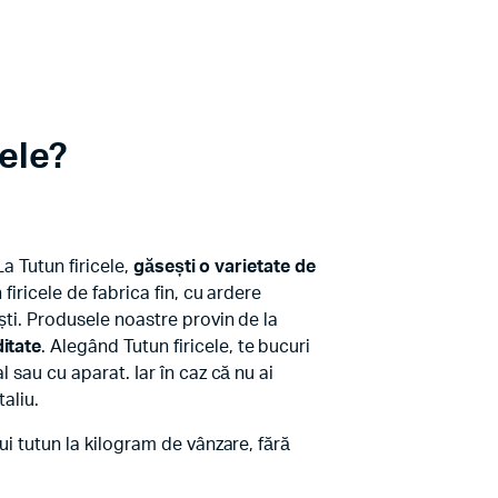
cele?
La Tutun firicele,
găsești o varietate de
firicele de fabrica fin, cu ardere
ești. Produsele noastre provin de la
ditate
. Alegând Tutun firicele, te bucuri
 sau cu aparat. Iar în caz că nu ai
aliu.
ui tutun la kilogram de vânzare, fără