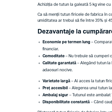
Achiziția de tutun la galeată 5 kg vine cu
Ca să menții tutun firicele de fabrica în c
umiditatea ar trebui să fie între 35% și
Dezavantaje la cumpărare
Economie pe termen lung
– Comparati
financiar.
Comoditate
– Nu trebuie să cumperi c
Calitate garantată
– Alegând tutun la 
adaosuri nocive.
Varietate largă
– Ai acces la tutun fir
Preț accesibil
– Alegerea unui tutun la
Ambalaj sigur
– Tutunul este ambalat 
Disponibilitate constantă
– Când cauți