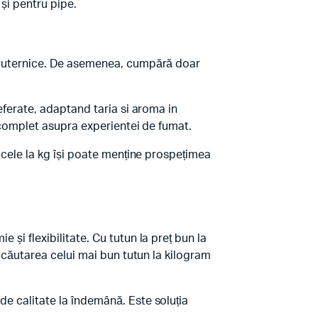
 și pentru pipe.
ce puternice. De asemenea, cumpără doar
referate, adaptand taria si aroma in
ol complet asupra experientei de fumat.
ricele la kg își poate menține prospețimea
 și flexibilitate. Cu tutun la preț bun la
în căutarea celui mai bun tutun la kilogram
de calitate la îndemână. Este soluția