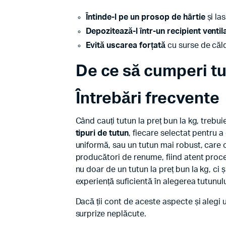
Întinde-l pe un prosop de hârtie
și las
Depozitează-l într-un recipient ventil
Evită uscarea forțată
cu surse de căl
De ce să cumperi tut
Întrebări frecvente
Când cauți tutun la preț bun la kg, trebuie
tipuri de tutun
, fiecare selectat pentru a
uniformă, sau un tutun mai robust, care o
producători de renume, fiind atent proc
nu doar de un tutun la preț bun la kg, ci 
experiență suficientă în alegerea tutunulu
Dacă ții cont de aceste aspecte și alegi u
surprize neplăcute.