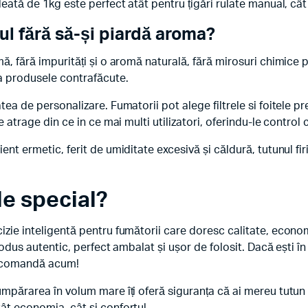
leată de 1kg este perfect atât pentru țigări rulate manual, cât
ul fără să-și piardă aroma?
rmă, fără impurități și o aromă naturală, fără mirosuri chimi
ta produsele contrafăcute.
tea de personalizare. Fumatorii pot alege filtrele si foitele p
te atrage din ce in ce mai multi utilizatori, oferindu-le contr
ent ermetic, ferit de umiditate excesivă și căldură, tutunul fi
le special?
zie inteligentă pentru fumătorii care doresc calitate, economie
produs autentic, perfect ambalat și ușor de folosit. Dacă ești 
i comandă acum!
umpărarea în volum mare îți oferă siguranța că ai mereu tutun 