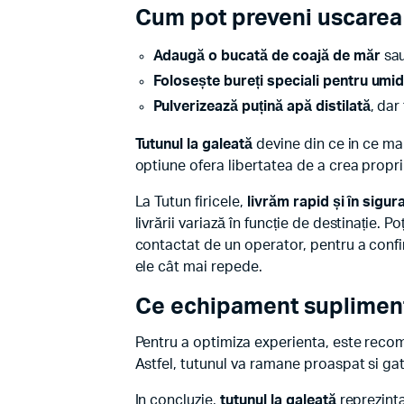
Cum pot preveni uscarea 
Adaugă o bucată de coajă de măr
sau
Folosește bureți speciali pentru umid
Pulverizează puțină apă distilată
, dar
Tutunul la galeată
devine din ce in ce ma
optiune ofera libertatea de a crea propri
La Tutun firicele,
livrăm rapid și în sigur
livrării variază în funcție de destinație. P
contactat de un operator, pentru a confi
ele cât mai repede.
Ce echipament suplimenta
Pentru a optimiza experienta, este recom
Astfel, tutunul va ramane proaspat si gat
In concluzie,
tutunul la galeată
reprezinta