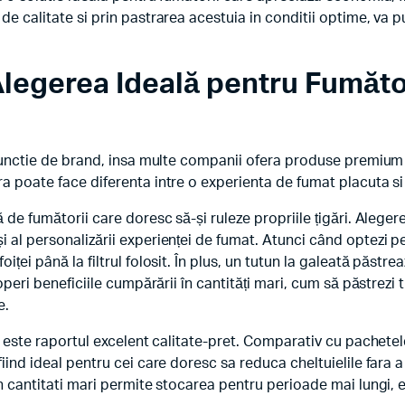
de calitate si prin pastrarea acestuia in conditii optime, va 
legerea Ideală pentru Fumăto
n functie de brand, insa multe companii ofera produse premiu
ra poate face diferenta intre o experienta de fumat placuta si
ă de fumătorii care doresc să-și ruleze propriile țigări. Alege
 al personalizării experienței de fumat. Atunci când optezi pe
foiței până la filtrul folosit. În plus, un tutun la galeată păst
operi beneficiile cumpărării în cantități mari, cum să păstrezi t
e.
tă este raportul excelent calitate-pret. Comparativ cu pachetel
fiind ideal pentru cei care doresc sa reduca cheltuielile fara
in cantitati mari permite stocarea pentru perioade mai lungi, e