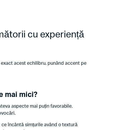
ătorii cu experiență
eră exact acest echilibru, punând accent pe
e mai mici?
âteva aspecte mai puțin favorabile.
ovocări.
e ce încântă simțurile având o textură