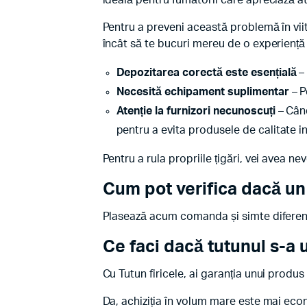
ideală pentru fumătorii care apreciază at
Pentru a preveni această problemă în viit
încât să te bucuri mereu de o experiență
Depozitarea corectă este esențială
– 
Necesită echipament suplimentar
– P
Atenție la furnizori necunoscuți
– Când
pentru a evita produsele de calitate in
Pentru a rula propriile țigări, vei avea ne
Cum pot verifica dacă un 
Plasează acum comanda și simte diferența
Ce faci dacă tutunul s-a 
Cu Tutun firicele, ai garanția unui produ
Da, achiziția în volum mare este mai econ