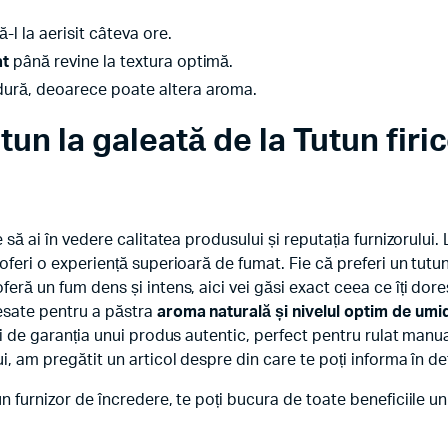
ă-l la aerisit câteva ore.
at
până revine la textura optimă.
dură, deoarece poate altera aroma.
un la galeată de la Tutun firi
 să ai în vedere calitatea produsului și reputația furnizorului. 
 oferi o experiență superioară de fumat. Fie că preferi un tutun 
feră un fum dens și intens, aici vei găsi exact ceea ce îți dor
esate pentru a păstra
aroma naturală și nivelul optim de umi
și de garanția unui produs autentic, perfect pentru rulat manual
i, am pregătit un articol despre din care te poți informa în det
n furnizor de încredere, te poți bucura de toate beneficiile un