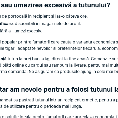
sau umezirea excesivă a tutunului?
 de portocală în recipient și las-o câteva ore.
ificare
, disponibili în magazinele de profil.
 fără a-l umezi excesiv.
i popular printre fumatorii care cauta o varianta economica s
ile tigari, adaptate nevoilor si preferintelor fiecaruia, econo
anță
tutun la preț bun la kg, direct la tine acasă. Comenzile su
oți plăti online cu cardul sau ramburs la livrare, pentru mai mult
rma comanda. Ne asigurăm că produsele ajung în cele mai bune
r am nevoie pentru a folosi tutunul l
andat sa pastrati tutunul intr-un recipient ermetic, pentru a 
a de utilizare pentru o perioada mai lunga.
 o solutie ideala pentru fumatorii care apreciaza economia, fle