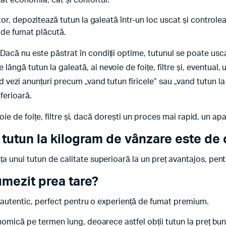
ât economia, cât și confortul.
or, depozitează tutun la galeată într-un loc uscat și controlea
 de fumat plăcută.
Dacă nu este păstrat în condiții optime, tutunul se poate usc
e lângă tutun la galeată, ai nevoie de foițe, filtre și, eventual, 
 vezi anunțuri precum „vand tutun firicele” sau „vand tutun la
ferioară.
voie de foițe, filtre și, dacă dorești un proces mai rapid, un ap
tutun la kilogram de vânzare este de c
 unui tutun de calitate superioară la un preț avantajos, pen
umezit prea tare?
s autentic, perfect pentru o experiență de fumat premium.
omică pe termen lung, deoarece astfel obții tutun la preț bun 