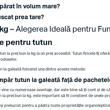
părat în volum mare?
uscat prea tare?
 kg
– Alegerea Ideală pentru Fum
e pentru tutun
tun la preț bun la kg la un preț accesibil. Tutun firicele îți of
roduselor.
un la galeată folosind una dintre aceste metode:
umpăr
tutun la galeată
față de pachetel
 vine cu numeroase avantaje, dar este bine să ții cont și de c
 la preț bun la kg, este important să fii conștient de unele pr
 și prelucrat pentru a păstra toate proprietățile organoleptic