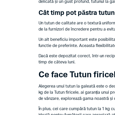
delicată și un gust profund, tutunul la ga
Cât timp pot păstra tutun
Un tutun de calitate are o textură unifo
de la furnizori de încredere pentru a evi
Un alt beneficiu important este posibilita
functie de preferinte. Aceasta flexibilita
Dacă este depozitat corect, într-un recipi
timp de câteva luni.
Ce face Tutun firice
Alegerea unui tutun la galeată este o deci
kg de la Tutun firicele, ai garanția unui 
de vânzare, explorează gama noastră ș
În plus, cei care cumpără tutun la 1 kg c