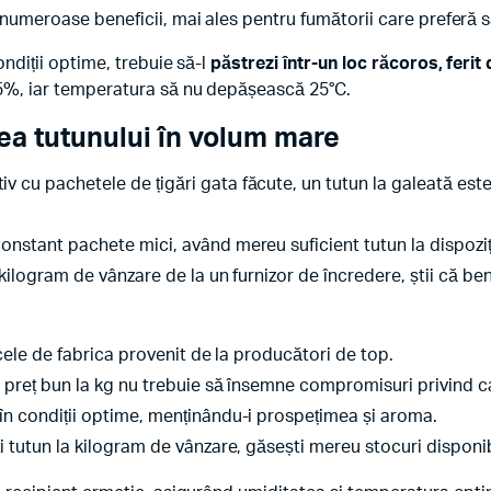
 numeroase beneficii, mai ales pentru fumătorii care preferă să
ondiții optime, trebuie să-l
păstrezi într-un loc răcoros, ferit
 45%, iar temperatura să nu depășească 25°C.
a tutunului în volum mare
v cu pachetele de țigări gata făcute, un tutun la galeată est
onstant pachete mici, având mereu suficient tutun la dispoziț
kilogram de vânzare de la un furnizor de încredere, știi că ben
icele de fabrica provenit de la producători de top.
 preț bun la kg nu trebuie să însemne compromisuri privind ca
în condiții optime, menținându-i prospețimea și aroma.
 tutun la kilogram de vânzare, găsești mereu stocuri disponib