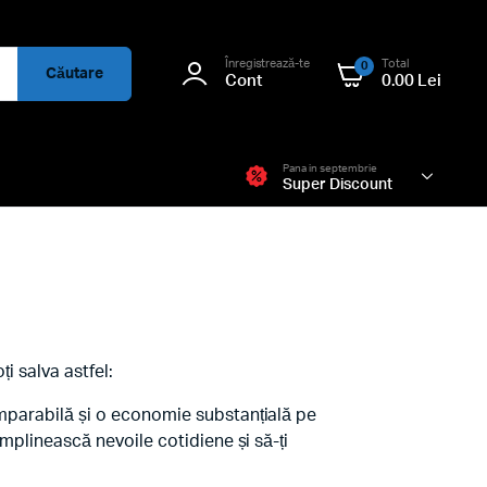
Înregistrează-te
Total
0
Căutare
Cont
0.00
Lei
Pana in septembrie
Super Discount
i salva astfel:
omparabilă și o economie substanțială pe
mplinească nevoile cotidiene și să-ți