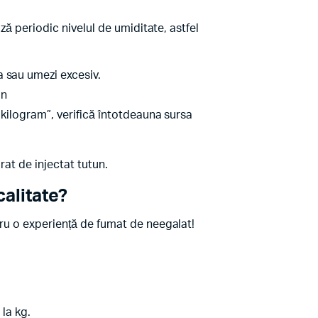
ză periodic nivelul de umiditate, astfel
a sau umezi excesiv.
un
 kilogram”, verifică întotdeauna sursa
arat de injectat tutun.
alitate?
tru o experiență de fumat de neegalat!
la kg.