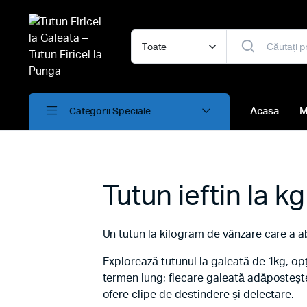
Acasa
M
Categorii Speciale
Tutun ieftin la kg
Un tutun la kilogram de vânzare care a abs
Explorează tutunul la galeată de 1kg, op
termen lung; fiecare galeată adăpostește 
ofere clipe de destindere și delectare.