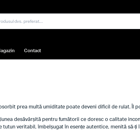
agazin
Contact
orbit prea multă umiditate poate deveni dificil de rulat. Îl poț
țiunea desăvârșită pentru fumătorii ce doresc o calitate inc
tutun veritabil, îmbelșugat în esențe autentice, menită să-ți î