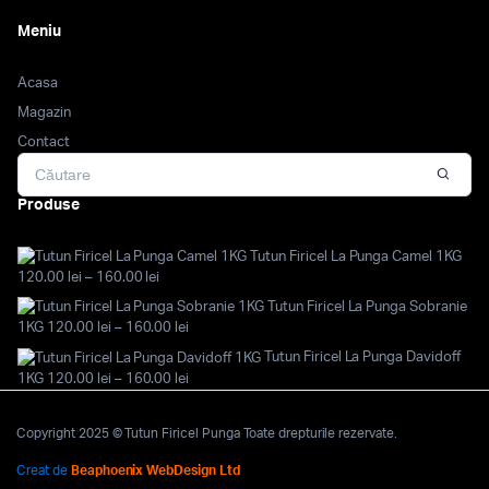
Meniu
Acasa
Magazin
Contact
Produse
Tutun Firicel La Punga Camel 1KG
Interval
120.00
lei
–
160.00
lei
de
Tutun Firicel La Punga Sobranie
prețuri:
Interval
1KG
120.00
lei
–
160.00
lei
120.00 lei
de
Tutun Firicel La Punga Davidoff
până
prețuri:
Interval
1KG
120.00
lei
–
160.00
lei
la
120.00 lei
de
160.00 lei
până
prețuri:
la
Copyright 2025 © Tutun Firicel Punga Toate drepturile rezervate.
120.00 lei
160.00 lei
până
Creat de
Beaphoenix WebDesign Ltd
la