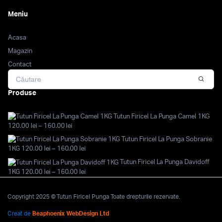
Meniu
Acasa
Magazin
Contact
Produse
Tutun Firicel La Punga Camel 1KG
Interval
120.00
lei
–
160.00
lei
de
Tutun Firicel La Punga Sobranie
prețuri:
Interval
1KG
120.00
lei
–
160.00
lei
120.00 lei
de
Tutun Firicel La Punga Davidoff
până
prețuri:
Interval
1KG
120.00
lei
–
160.00
lei
la
120.00 lei
de
160.00 lei
până
prețuri:
la
Copyright 2025 © Tutun Firicel Punga Toate drepturile rezervate.
120.00 lei
160.00 lei
până
Creat de
Beaphoenix WebDesign Ltd
la