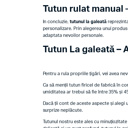
Tutun rulat manual
–
In concluzie,
tutunul la galeată
reprezinta
personalizare. Prin alegerea unui produs 
adaptata nevoilor personale.
Tutun La galeată
– A
Pentru a rula propriile țigări, vei avea ne
Ca să menții tutun firicel de fabrică în co
umiditatea ar trebui să fie între 35% și
Dacă ții cont de aceste aspecte și alegi u
surprize neplăcute.
Tutunul nostru este ales cu minuțiozitate