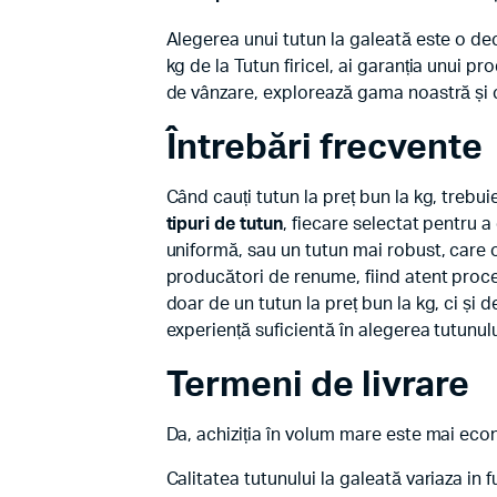
Alegerea unui tutun la galeată este o deci
kg de la Tutun firicel, ai garanția unui p
de vânzare, explorează gama noastră ș
Întrebări frecvente
Când cauți tutun la preț bun la kg, trebuie
tipuri de tutun
, fiecare selectat pentru a
uniformă, sau un tutun mai robust, care o
producători de renume, fiind atent proc
doar de un tutun la preț bun la kg, ci și 
experiență suficientă în alegerea tutunulu
Termeni de livrare
Da, achiziția în volum mare este mai econ
Calitatea tutunului la galeată variaza i