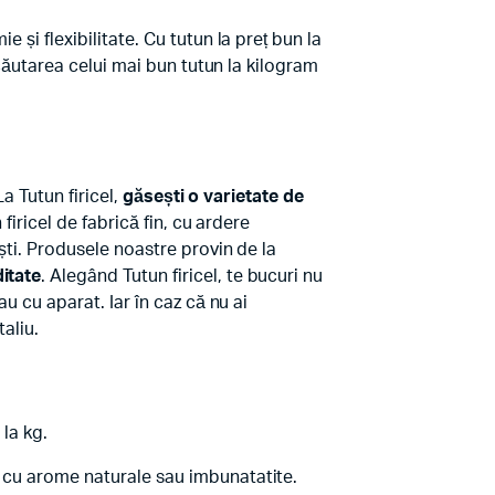
 și flexibilitate. Cu tutun la preț bun la
 căutarea celui mai bun tutun la kilogram
La Tutun firicel,
găsești o varietate de
firicel de fabrică fin, cu ardere
ești. Produsele noastre provin de la
ditate
. Alegând Tutun firicel, te bucuri nu
u cu aparat. Iar în caz că nu ai
aliu.
la kg.
m cu arome naturale sau imbunatatite.