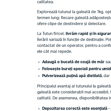
calitatea.
Explorează tutunul la galeată de 1kg, op
termen lung; fiecare galeată adăpostește 
ofere clipe de destindere și delectare.
La Tutun firicel,
livrăm rapid și în sigura
livrării variază în funcție de destinație. P
contactat de un operator, pentru a confi
ele cât mai repede.
Adaugă o bucată de coajă de măr
sau
Folosește bureți speciali pentru umid
Pulverizează puțină apă distilată
, dar
Principalul avantaj al tutunului la galea
galeată este considerabil mai accesibil, 
calitatii. De asemenea, disponibilitatea 
Depozitarea corectă este esențială
– 