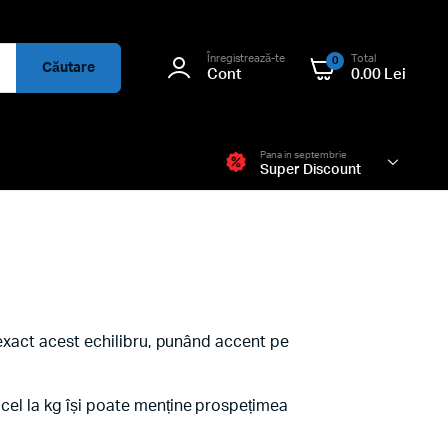
Înregistrează-te
Total
0
Căutare
Cont
0.00
Lei
Pana in septembrie
Super Discount
ră exact acest echilibru, punând accent pe
ricel la kg își poate menține prospețimea