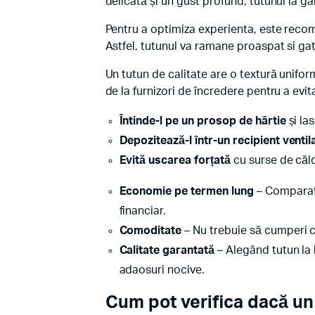
delicată și un gust profund, tutunul la ga
Pentru a optimiza experienta, este recom
Astfel, tutunul va ramane proaspat si gat
Un tutun de calitate are o textură unifo
de la furnizori de încredere pentru a evi
Întinde-l pe un prosop de hârtie
și las
Depozitează-l într-un recipient ventil
Evită uscarea forțată
cu surse de căl
Economie pe termen lung
– Comparati
financiar.
Comoditate
– Nu trebuie să cumperi c
Calitate garantată
– Alegând tutun la 
adaosuri nocive.
Cum pot verifica dacă un 