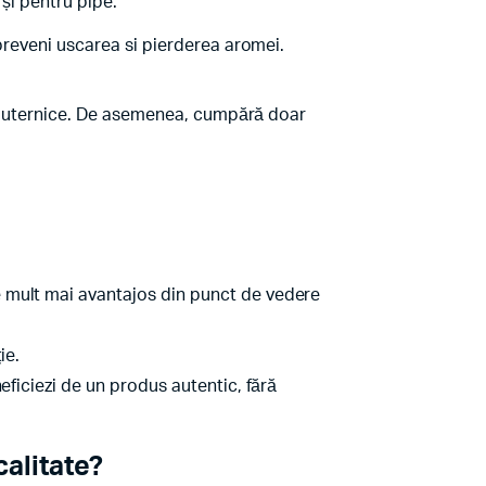
 și pentru pipe.
preveni uscarea si pierderea aromei.
ce puternice. De asemenea, cumpără doar
e mult mai avantajos din punct de vedere
ie.
eficiezi de un produs autentic, fără
alitate?