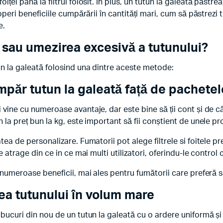
foiței până la filtrul folosit. În plus, un tutun la galeată păst
operi beneficiile cumpărării în cantități mari, cum să păstrezi t
e.
sau umezirea excesivă a tutunului?
un la galeată folosind una dintre aceste metode:
umpăr
tutun la galeată
față de pachetel
 vine cu numeroase avantaje, dar este bine să ții cont și de c
 la preț bun la kg, este important să fii conștient de unele pr
tea de personalizare. Fumatorii pot alege filtrele si foitele p
te atrage din ce in ce mai multi utilizatori, oferindu-le contr
 numeroase beneficii, mai ales pentru fumătorii care preferă să
a tutunului în volum mare
 bucuri din nou de un tutun la galeată cu o ardere uniformă ș