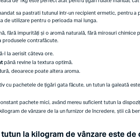
leată de 1kg este perfect atât pentru țigări rulate manual, cât
andat sa pastrati tutunul intr-un recipient ermetic, pentru a 
a de utilizare pentru o perioada mai lunga.
rmă, fără impurități și o aromă naturală, fără mirosuri chimi
ta produsele contrafăcute.
ă-l la aerisit câteva ore.
at
până revine la textura optimă.
dură, deoarece poate altera aroma.
v cu pachetele de țigări gata făcute, un tutun la galeată est
onstant pachete mici, având mereu suficient tutun la dispoziț
kilogram de vânzare de la un furnizor de încredere, știi că ben
tutun la kilogram de vânzare este de c