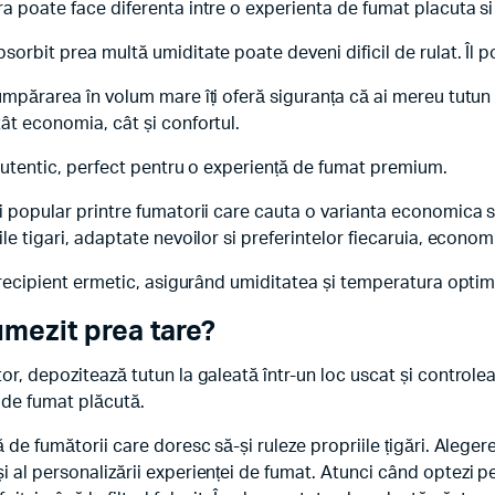
ra poate face diferenta intre o experienta de fumat placuta si
orbit prea multă umiditate poate deveni dificil de rulat. Îl poț
umpărarea în volum mare îți oferă siguranța că ai mereu tutun 
ât economia, cât și confortul.
 autentic, perfect pentru o experiență de fumat premium.
i popular printre fumatorii care cauta o varianta economica s
ile tigari, adaptate nevoilor si preferintelor fiecaruia, econo
n recipient ermetic, asigurând umiditatea și temperatura optim
umezit prea tare?
or, depozitează tutun la galeată într-un loc uscat și controlea
 de fumat plăcută.
ă de fumătorii care doresc să-și ruleze propriile țigări. Alege
 al personalizării experienței de fumat. Atunci când optezi pe