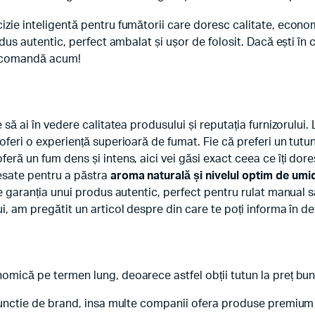
zie inteligentă pentru fumătorii care doresc calitate, economie
rodus autentic, perfect ambalat și ușor de folosit. Dacă ești în
i comandă acum!
 să ai în vedere calitatea produsului și reputația furnizorului. 
 oferi o experiență superioară de fumat. Fie că preferi un tutun 
feră un fum dens și intens, aici vei găsi exact ceea ce îți dor
esate pentru a păstra
aroma naturală și nivelul optim de umi
de garanția unui produs autentic, perfect pentru rulat manual sa
i, am pregătit un articol despre din care te poți informa în det
omică pe termen lung, deoarece astfel obții tutun la preț bun 
n functie de brand, insa multe companii ofera produse premiu