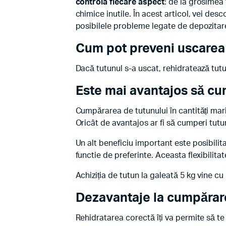
controla fiecare aspect
: de la grosimea 
chimice inutile. În acest articol, vei desc
posibilele probleme legate de depozitar
Cum pot preveni uscarea 
Dacă tutunul s-a uscat, rehidratează tut
Este mai avantajos să c
Cumpărarea de tutunului în cantități mari
Oricât de avantajos ar fi să cumperi tutun
Un alt beneficiu important este posibilita
functie de preferinte. Aceasta flexibilita
Achiziția de tutun la galeată 5 kg vine cu
Dezavantaje la cumpărare
Rehidratarea corectă îți va permite să te