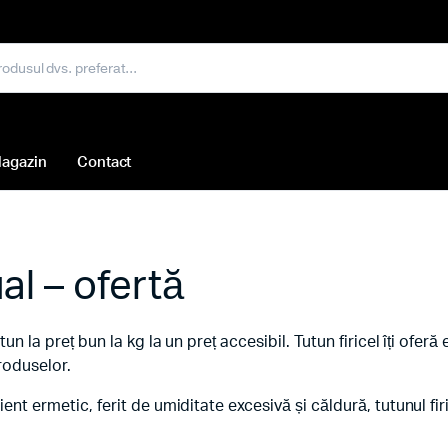
agazin
Contact
al – ofertă
tun la preț bun la kg la un preț accesibil. Tutun firicel îți ofe
roduselor.
ent ermetic, ferit de umiditate excesivă și căldură, tutunul fi