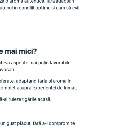
rează o aromă autentică, fără adaosuri
utunul în condiții optime și cum să eviți
e mai mici?
âteva aspecte mai puțin favorabile.
ovocări.
referate, adaptand taria si aroma in
ol complet asupra experientei de fumat.
-și ruleze țigările acasă.
i un gust plăcut, fără a-i compromite