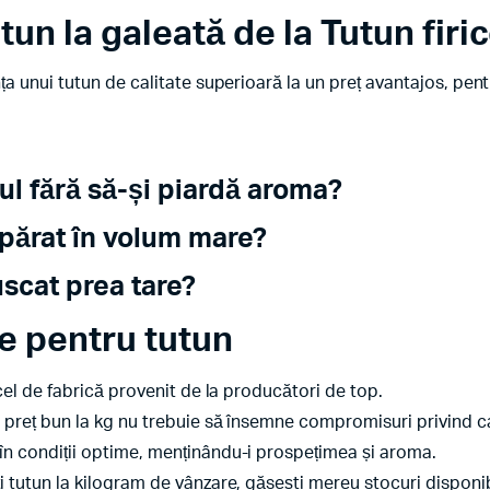
un la galeată de la Tutun firic
 unui tutun de calitate superioară la un preț avantajos, pen
ul fără să-și piardă aroma?
părat în volum mare?
uscat prea tare?
e pentru tutun
icel de fabrică provenit de la producători de top.
 preț bun la kg nu trebuie să însemne compromisuri privind ca
în condiții optime, menținându-i prospețimea și aroma.
 tutun la kilogram de vânzare, găsești mereu stocuri disponib