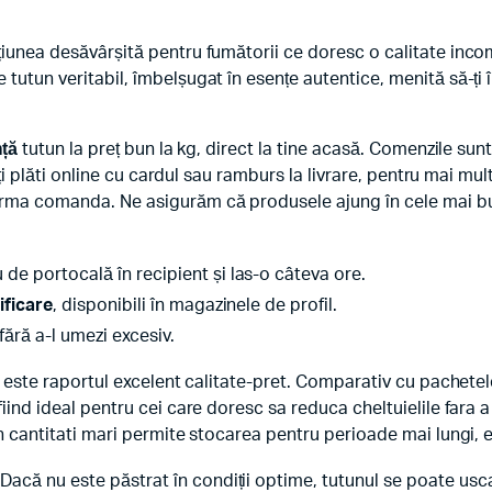
țiunea desăvârșită pentru fumătorii ce doresc o calitate inc
tutun veritabil, îmbelșugat în esențe autentice, menită să-ți î
nță
tutun la preț bun la kg, direct la tine acasă. Comenzile sun
oți plăti online cu cardul sau ramburs la livrare, pentru mai mult
rma comanda. Ne asigurăm că produsele ajung în cele mai bune
 de portocală în recipient și las-o câteva ore.
ificare
, disponibili în magazinele de profil.
 fără a-l umezi excesiv.
tă este raportul excelent calitate-pret. Comparativ cu pachetel
fiind ideal pentru cei care doresc sa reduca cheltuielile fara
in cantitati mari permite stocarea pentru perioade mai lungi, e
Dacă nu este păstrat în condiții optime, tutunul se poate usc