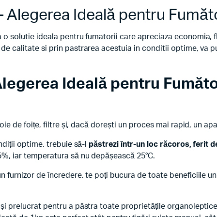
 Alegerea Ideală pentru Fumăto
 o solutie ideala pentru fumatorii care apreciaza economia, fle
de calitate si prin pastrarea acestuia in conditii optime, va 
legerea Ideală pentru Fumăto
voie de foițe, filtre și, dacă dorești un proces mai rapid, un ap
ndiții optime, trebuie să-l
păstrezi într-un loc răcoros, ferit d
 45%, iar temperatura să nu depășească 25°C.
n furnizor de încredere, te poți bucura de toate beneficiile un
 și prelucrat pentru a păstra toate proprietățile organoleptic