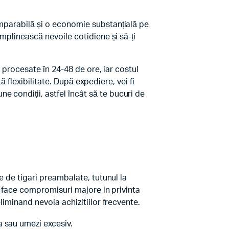
omparabilă și o economie substanțială pe
mplinească nevoile cotidiene și să-ți
t procesate în 24-48 de ore, iar costul
ă flexibilitate. După expediere, vei fi
 condiții, astfel încât să te bucuri de
e de tigari preambalate, tutunul la
 a face compromisuri majore in privinta
liminand nevoia achizitiilor frecvente.
a sau umezi excesiv.