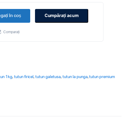
prețuri:
gați în coș
Cumpărați acum
120.00 lei
Comparați
până
la
160.00 lei
tun 1kg
,
tutun firicel
,
tutun galetusa
,
tutun la punga
,
tutun premium