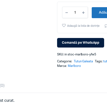
Tutun
Adău
Firicel
Premium
Marlboro
Adaugă la lista de dorințe
1KG
cantitate
Comandă pe WhatsApp
SKU:
in stoc-marlboro-yfw5
Categorie:
Tutun Galeata
Tags:
tu
Marca:
Marlboro
(0)
st curat.