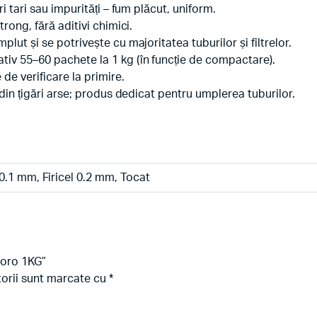
ri tari sau impurități – fum plăcut, uniform.
trong, fără aditivi chimici.
plut și se potrivește cu majoritatea tuburilor și filtrelor.
mativ 55–60 pachete la 1 kg (în funcție de compactare).
 de verificare la primire.
u din țigări arse; produs dedicat pentru umplerea tuburilor.
 0.1 mm, Firicel 0.2 mm, Tocat
boro 1KG”
torii sunt marcate cu
*