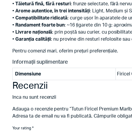
•
Tăietură fină, fără resturi
: frunze selectate, fără nervu
•
Arome autentice, în trei intensități
: Light, Medium și S
•
Compatibilitate ridicată
: curge ușor în aparatele de um
•
Randament foarte bun
: ~16 țigarete din 10 g; aproxi
•
Livrare națională
: prin poștă sau curier, cu posibilitate
•
Garanția calității
: nu provine din resturi refolosite sa
Pentru comenzi mari, oferim prețuri preferențiale.
Informații suplimentare
Dimensiune
Firicel
Recenzii
Inca nu sunt recenzii
Adauga o recenzie pentru “Tutun Firicel Premium Marl
Adresa ta de email nu va fi publicată.
Câmpurile obliga
Your rating
*