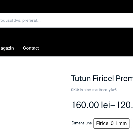
agazin
Contact
Tutun Firicel Pr
SKU:
in stoc-marlboro-yfw5
160.00
lei
–
120
Firicel 0.1 mm
Dimensiune