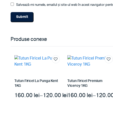
Salvează-mi numele, emailul și site-ul web în acest navigator pen
Produse conexe
Tutun Firicel La Punga Kent
Tutun Firicel Premium
1KG
Viceroy 1KG
160.00
lei
–
120.00
lei
160.00
lei
–
120.0
Interval
de