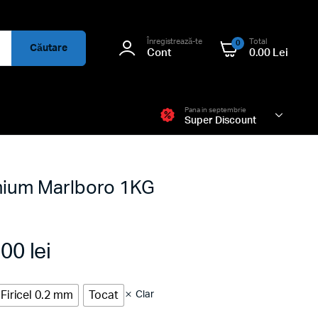
Înregistrează-te
Total
0
Căutare
Cont
0.00
Lei
Pana in septembrie
Super Discount
emium Marlboro 1KG
.00
lei
Interval
Firicel 0.2 mm
Tocat
Clar
de