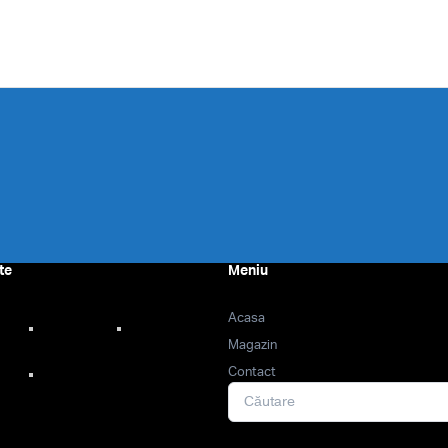
prețuri:
prețuri:
120.00 lei
120.00 lei
până
până
la
la
160.00 lei
160.00 lei
te
Meniu
Acasa
Magazin
Contact