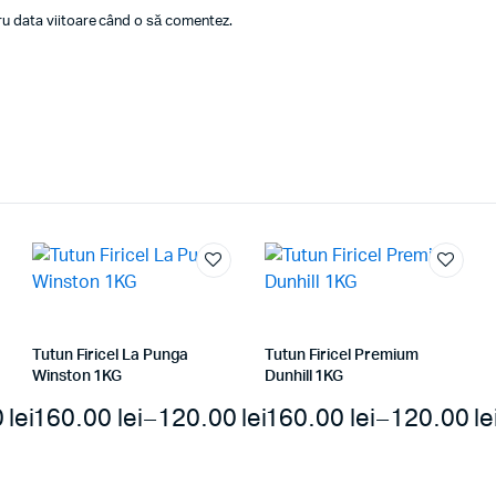
tru data viitoare când o să comentez.
Tutun Firicel La Punga
Tutun Firicel Premium
Winston 1KG
Dunhill 1KG
0
lei
160.00
lei
–
120.00
lei
160.00
lei
–
120.00
le
Interval
Interval
de
de