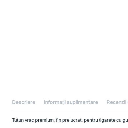
Descriere
Informații suplimentare
Recenzii 
Tutun vrac premium, fin prelucrat, pentru țigarete cu gu