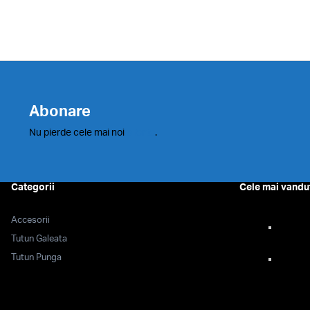
prețuri:
120.00 lei
până
la
160.00 lei
Abonare
Nu pierde cele mai noi
oferte
.
Categorii
Cele mai vandu
Accesorii
Tutun Galeata
Tutun Punga