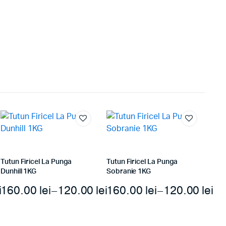
Tutun Firicel La Punga
Tutun Firicel La Punga
Dunhill 1KG
Sobranie 1KG
i
160.00
lei
–
120.00
lei
160.00
lei
–
120.00
lei
Interval
Interval
In
de
de
de