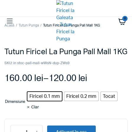
0
Acasă
Tutun Punga
Tutun Firicel La Punga Pall Mall 1KG
Tutun Firicel La Punga Pall Mall 1KG
SKU:
in stoc-pall-mall-wWsN-dup-ZWs9
160.00
lei
–
120.00
lei
Interval
Firicel 0.1 mm
Firicel 0.2 mm
Tocat
de
Dimensiune
Clar
prețuri:
120.00 lei
Tutun