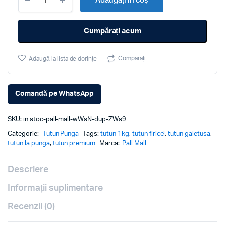
Adăugați în coș
Firicel
La
până
Punga
Cumpărați acum
Pall
la
Mall
1KG
Comparați
160.00 lei
Adaugă la lista de dorințe
cantitate
Comandă pe WhatsApp
SKU:
in stoc-pall-mall-wWsN-dup-ZWs9
Categorie:
Tutun Punga
Tags:
tutun 1kg
,
tutun firicel
,
tutun galetusa
,
tutun la punga
,
tutun premium
Marca:
Pall Mall
Descriere
Informații suplimentare
Recenzii (0)