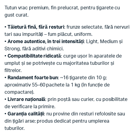
Tutun vrac premium, fin prelucrat, pentru țigarete cu
gust curat.
•
Tăietură fină, fără resturi
: frunze selectate, fără nervuri
tari sau impurități – fum plăcut, uniform.
•
Arome autentice, în trei intensități
: Light, Medium și
Strong, fără aditivi chimici.
•
Compatibilitate ridicată
: curge ușor în aparatele de
umplut și se potrivește cu majoritatea tuburilor și
filtrelor.
•
Randament foarte bun
: ~16 țigarete din 10 g;
aproximativ 55–60 pachete la 1 kg (în funcție de
compactare).
•
Livrare națională
: prin poștă sau curier, cu posibilitate
de verificare la primire.
•
Garanția calității
: nu provine din resturi refolosite sau
din țigări arse; produs dedicat pentru umplerea
tuburilor.