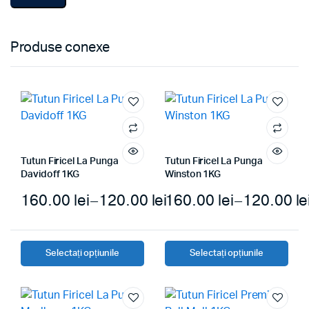
Produse conexe
Tutun Firicel La Punga
Tutun Firicel La Punga
Davidoff 1KG
Winston 1KG
160.00
lei
–
120.00
lei
160.00
lei
–
120.00
le
Interval
de
Selectați opțiunile
Selectați opțiunile
Acest
Acest
prețuri:
produs
produs
120.00 lei
are
are