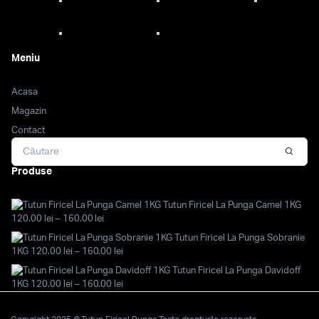
Meniu
Acasa
Magazin
Contact
Produse
Tutun Firicel La Punga Camel 1KG
Interval
120.00
lei
–
160.00
lei
de
Tutun Firicel La Punga Sobranie
prețuri:
Interval
1KG
120.00
lei
–
160.00
lei
120.00 lei
de
Tutun Firicel La Punga Davidoff
până
prețuri:
Interval
1KG
120.00
lei
–
160.00
lei
la
120.00 lei
de
160.00 lei
până
prețuri:
la