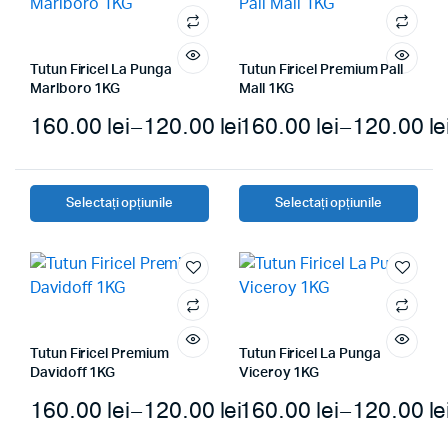
până
mai
mai
multe
multe
la
variante.
variante.
160.00 lei
Tutun Firicel La Punga
Tutun Firicel Premium Pall
Opțiunile
Opțiunile
Marlboro 1KG
Mall 1KG
pot
pot
160.00
lei
–
120.00
lei
160.00
lei
–
120.00
le
fi
fi
alese
alese
Interval
pe
pe
de
pagina
pagina
Selectați opțiunile
Selectați opțiunile
Acest
Acest
prețuri:
produsului
produsului
produs
produs
120.00 lei
are
are
până
mai
mai
multe
multe
la
variante.
variante.
160.00 lei
Tutun Firicel Premium
Tutun Firicel La Punga
Opțiunile
Opțiunile
Davidoff 1KG
Viceroy 1KG
pot
pot
160.00
lei
–
120.00
lei
160.00
lei
–
120.00
le
fi
fi
alese
alese
Interval