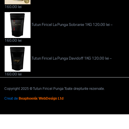
Interval
160.00
lei
de
prețuri:
120.00 lei
Tutun Firicel La Punga Sobranie 1KG
120.00
lei
–
până
la
160.00 lei
Interval
160.00
lei
de
prețuri:
120.00 lei
Tutun Firicel La Punga Davidoff 1KG
120.00
lei
–
până
la
160.00 lei
Interval
160.00
lei
de
prețuri:
Copyright 2025 © Tutun Firicel Punga Toate drepturile rezervate.
120.00 lei
până
Creat de
Beaphoenix WebDesign Ltd
la
160.00 lei