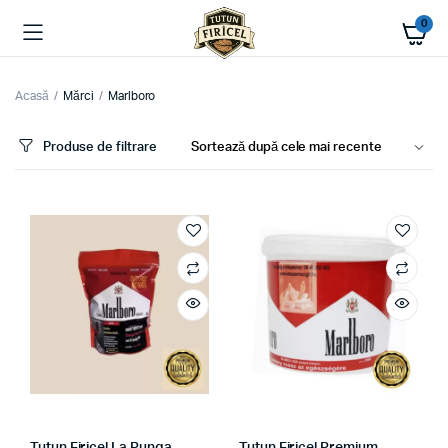
0
Acasă
Mărci
Marlboro
Produse de filtrare
ț
ț
im
xim