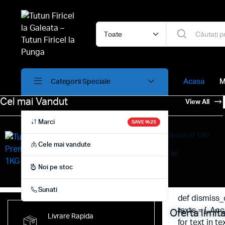
Acasa
M
Categorii Speciale
Cel mai Vandut
View All
Marci
SAVE %25
Tutun Firicel Premium Davidoff 1KG
Cele mai vandute
160.00
lei
–
120.00
lei
Noi pe stoc
Sunati
def dismiss
texts = [„Acc
Oferta limit
Livrare Rapida
for text in te