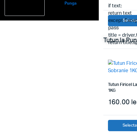
Punga
if text:
return text
except Excep
Selectaț
pass
title = driver.
Tutun la Pu
return title.sp
Tutun Firicel 
1KG
160.00
le
Selectaț