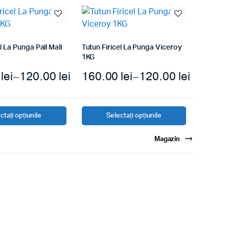
l La Punga Pall Mall
Tutun Firicel La Punga Viceroy
1KG
0
lei
–
120.00
lei
160.00
lei
–
120.00
lei
ctați opțiunile
Selectați opțiunile
Magazin