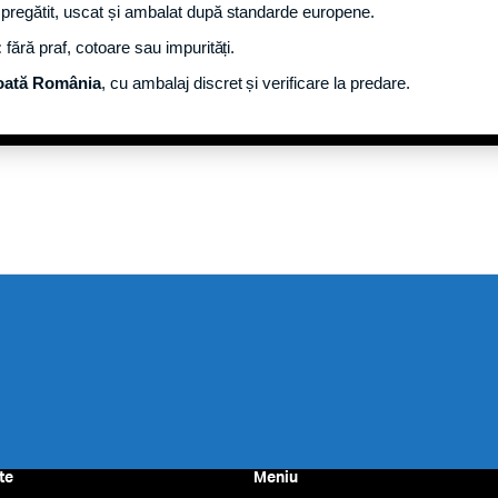
pregătit, uscat și ambalat după standarde europene.
:
fără praf, cotoare sau impurități.
toată România
, cu ambalaj discret și verificare la predare.
te
Meniu