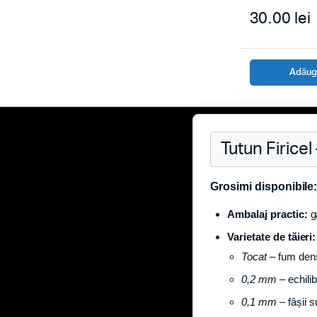
30.00
lei
Adăuga
Tutun Firicel
Grosimi disponibile
Ambalaj practic:
g
Varietate de tăieri:
Tocat
– fum dens
0,2 mm
– echili
0,1 mm
– fâșii s