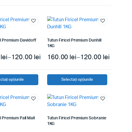
el Premium Davidoff
Tutun Firicel Premium Dunhill
1KG
0
lei
–
120.00
lei
160.00
lei
–
120.00
lei
ctați opțiunile
Selectați opțiunile
l Premium Pall Mall
Tutun Firicel Premium Sobranie
1KG