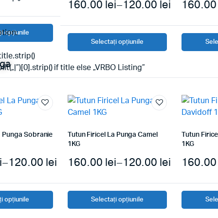
160.00
lei
–
120.00
lei
160.0
tion:
i opțiunile
Selectați opțiunile
Sele
title.strip()
nga
lit(„|”)[0].strip() if title else „VRBO Listing”
La Punga Sobranie
Tutun Firicel La Punga Camel
Tutun Firic
1KG
1KG
i
–
120.00
lei
160.00
lei
–
120.00
lei
160.0
i opțiunile
Selectați opțiunile
Sele