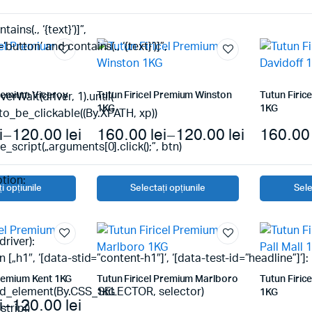
ains(., ‘{text}’)]”,
’button’ and contains(., ‘{text}’)]”,
Premium Viceroy
Tutun Firicel Premium Winston
Tutun Firic
erWait(driver, 1).until(
1KG
1KG
o_be_clickable((By.XPATH, xp))
i
–
120.00
lei
160.00
lei
–
120.00
lei
160.0
e_script(„arguments[0].click();”, btn)
tion:
i opțiunile
Selectați opțiunile
Sele
driver):
n [„h1″, ‘[data-stid=”content-h1″]’, ‘[data-test-id=”headline”]’]:
Premium Kent 1KG
Tutun Firicel Premium Marlboro
Tutun Firice
find_element(By.CSS_SELECTOR, selector)
1KG
1KG
i
–
120.00
lei
strip()