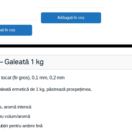
Adăugați în coș
ți în coș
 – Galeată 1 kg
:
tocat (fir gros), 0,1 mm, 0,2 mm
aleată ermetică de 1 kg, păstrează prospețimea.
, aromă intensă
bru volum/aromă
ubțiri pentru ardere lină