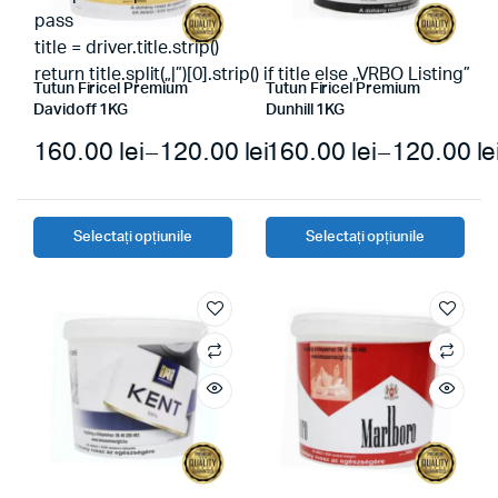
pass
title = driver.title.strip()
return title.split(„|”)[0].strip() if title else „VRBO Listing”
Tutun Firicel Premium
Tutun Firicel Premium
Davidoff 1KG
Dunhill 1KG
160.00
lei
–
120.00
lei
160.00
lei
–
120.00
le
Selectați opțiunile
Selectați opțiunile