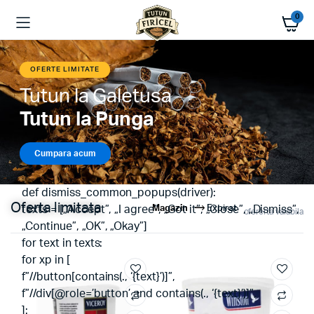
0
OFERTE LIMITATE
Tutun la Galetusa
Tutun la Punga
Cumpara acum
def dismiss_common_popups(driver):
Oferta limitata
texts = [„Accept”, „I agree”, „Got it”, „Close”, „Dismiss”,
Magazin
Expirat
ofererta valabila
„Continue”, „OK”, „Okay”]
for text in texts:
for xp in [
f”//button[contains(., ‘{text}’)]”,
f”//div[@role=’button’ and contains(., ‘{text}’)]”,
]: