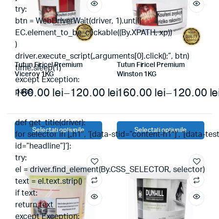
try:
btn = WebDriverWait(driver, 1).until(
EC.element_to_be_clickable((By.XPATH, xp))
)
driver.execute_script(„arguments[0].click();”, btn)
Tutun Firicel Premium
Tutun Firicel Premium
time.sleep(1)
Viceroy 1KG
Winston 1KG
except Exception:
160.00
lei
–
120.00
lei
160.00
lei
–
120.00
le
pass
def get_title(driver):
Selectați opțiunile
Selectați opțiunile
for selector in [„h1″, ‘[data-stid=”content-h1″]’, ‘[data-test
id=”headline”]’]:
try:
el = driver.find_element(By.CSS_SELECTOR, selector)
text = el.text.strip()
if text:
return text
except Exception: