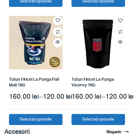
Selectați opțiunile
Selectați opțiunile
Tutun Firicel La Punga Pall
Tutun Firicel La Punga
Mall 1KG
Viceroy 1KG
160.00
lei
–
120.00
lei
160.00
lei
–
120.00
le
Selectați opțiunile
Selectați opțiunile
Accesorii
Magazin