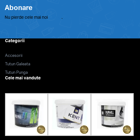
Abonare
Nu pierde cele mai noi
oferte
.
Categorii
Accesorii
Tutun Galeata
Tutun Punga
Cele mai vandute